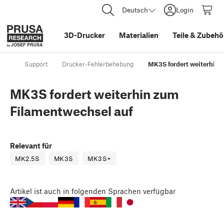
Deutsch
Login
3D-Drucker
Materialien
Teile
&
Zubehö
Support
Drucker-Fehlerbehebung
MK3S fordert weiterhin 
MK3S fordert weiterhin zum
Filamentwechsel auf
Relevant für
MK2.5S
MK3S
MK3S+
Artikel
ist auch in folgenden Sprachen verfügbar