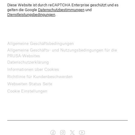
Diese Website ist durch reCAPTCHA Enterprise geschützt und es
gelten die Google
Datenschutzbestimmungen
und
Dienstleistungsbedingungen
.
Allgemeine Geschäftsbedingungen
Allgemeine Geschäfts- und Nutzungsbedingungen für die
PRUSA-Websites
Datenschutzerklärung
Informationen über Cookies
Richtlinie für Kundenbeschwerden
Webseiten Status Seite
Cookie Einstellungen