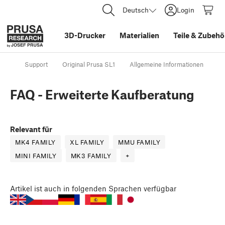
Deutsch
Login
3D-Drucker
Materialien
Teile
&
Zubehö
Support
Original Prusa SL1
Allgemeine Informationen
FA
FAQ - Erweiterte Kaufberatung
Relevant für
MK4 FAMILY
XL FAMILY
MMU FAMILY
MINI FAMILY
MK3 FAMILY
+
Artikel
ist auch in folgenden Sprachen verfügbar