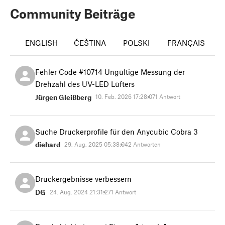
Community Beiträge
ENGLISH
ČEŠTINA
POLSKI
FRANÇAIS
I
Fehler Code #10714 Ungültige Messung der
Drehzahl des UV-LED Lüfters
Jürgen Gleißberg
10. Feb. 2026 17:28:07
1 Antwort
Suche Druckerprofile für den Anycubic Cobra 3
diehard
29. Aug. 2025 05:38:04
2 Antworten
Druckergebnisse verbessern
DG
24. Aug. 2024 21:31:27
1 Antwort