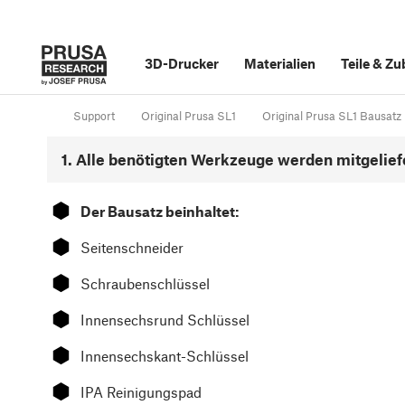
3D-Drucker
Materialien
Teile
&
Zu
Support
Original Prusa SL1
Original Prusa SL1 Bausatz 
1. Alle benötigten Werkzeuge werden mitgelief
⬢
Der Bausatz beinhaltet:
⬢
Seitenschneider
⬢
Schraubenschlüssel
⬢
Innensechsrund Schlüssel
⬢
Innensechskant-Schlüssel
⬢
IPA Reinigungspad