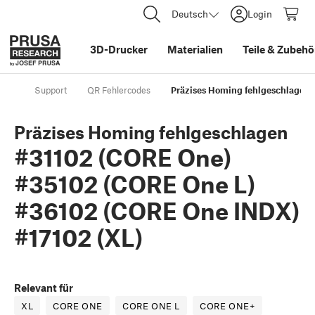
Deutsch
Login
3D-Drucker
Materialien
Teile
&
Zubehö
Support
QR Fehlercodes
Präzises Homing fehlgeschlagen 
Präzises Homing fehlgeschlagen
#31102 (CORE One)
#35102 (CORE One L)
#36102 (CORE One INDX)
#17102 (XL)
Relevant für
XL
CORE ONE
CORE ONE L
CORE ONE+