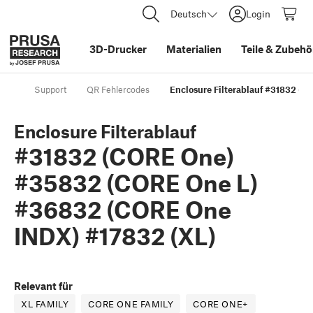
Deutsch
Login
3D-Drucker
Materialien
Teile
&
Zubehö
Support
QR Fehlercodes
Enclosure Filterablauf #31832 (
Enclosure Filterablauf
#31832 (CORE One)
#35832 (CORE One L)
#36832 (CORE One
INDX) #17832 (XL)
Relevant für
XL FAMILY
CORE ONE FAMILY
CORE ONE+