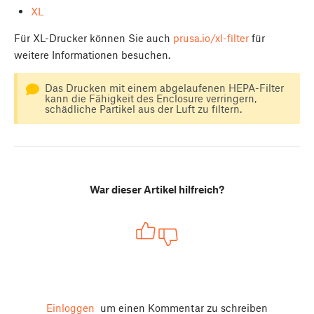
XL
Für XL-Drucker können Sie auch
prusa.io/xl-filter
für
weitere Informationen besuchen.
Das Drucken mit einem abgelaufenen HEPA-Filter
kann die Fähigkeit des Enclosure verringern,
schädliche Partikel aus der Luft zu filtern.
War dieser Artikel hilfreich?
Einloggen
um einen Kommentar zu schreiben