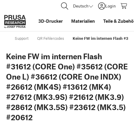
Deutsch
Login
3D-Drucker
Materialien
Teile
&
Zubehö
Support
QR Fehlercodes
Keine FW im internen Flash #31
Keine FW im internen Flash
#31612 (CORE One) #35612 (CORE
One L) #36612 (CORE One INDX)
#26612 (MK4S) #13612 (MK4)
#27612 (MK3.9S) #21612 (MK3.9)
#28612 (MK3.5S) #23612 (MK3.5)
#20612