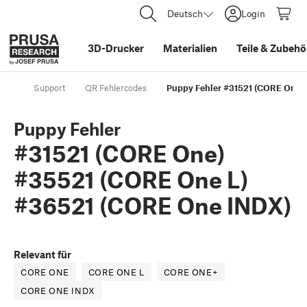
Deutsch
Login
3D-Drucker
Materialien
Teile
&
Zubehö
Support
QR Fehlercodes
Puppy Fehler #31521 (CORE One)
Puppy Fehler
#31521 (CORE One)
#35521 (CORE One L)
#36521 (CORE One INDX)
Relevant für
CORE ONE
CORE ONE L
CORE ONE+
CORE ONE INDX