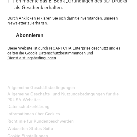
Ich möchte das E-Book „Grundlagen des 3D-Drucks“
als Geschenk erhalten.
Durch Anklicken erklären Sie sich damit einverstanden,
unseren
Newsletter zu erhalten.
Abonnieren
Diese Website ist durch reCAPTCHA Enterprise geschützt und es
gelten die Google
Datenschutzbestimmungen
und
Dienstleistungsbedingungen
.
Allgemeine Geschäftsbedingungen
Allgemeine Geschäfts- und Nutzungsbedingungen für die
PRUSA-Websites
Datenschutzerklärung
Informationen über Cookies
Richtlinie für Kundenbeschwerden
Webseiten Status Seite
Cookie Einstellungen