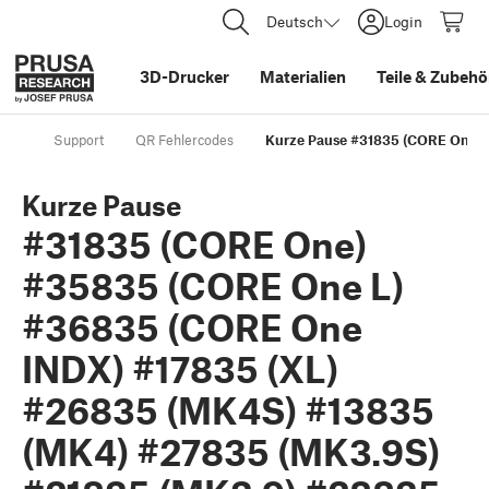
Deutsch
Login
3D-Drucker
Materialien
Teile
&
Zubehö
Support
QR Fehlercodes
Kurze Pause #31835 (CORE One) 
Kurze Pause
#31835 (CORE One)
#35835 (CORE One L)
#36835 (CORE One
INDX) #17835 (XL)
#26835 (MK4S) #13835
(MK4) #27835 (MK3.9S)