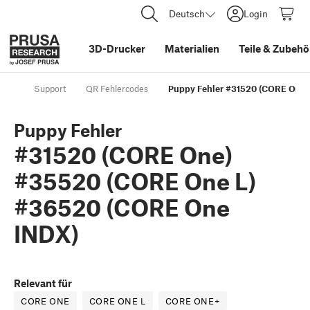
Deutsch
Login
3D-Drucker
Materialien
Teile
&
Zubehö
Support
QR Fehlercodes
Puppy Fehler #31520 (CORE One)
Puppy Fehler
#31520 (CORE One)
#35520 (CORE One L)
#36520 (CORE One
INDX)
Relevant für
CORE ONE
CORE ONE L
CORE ONE+