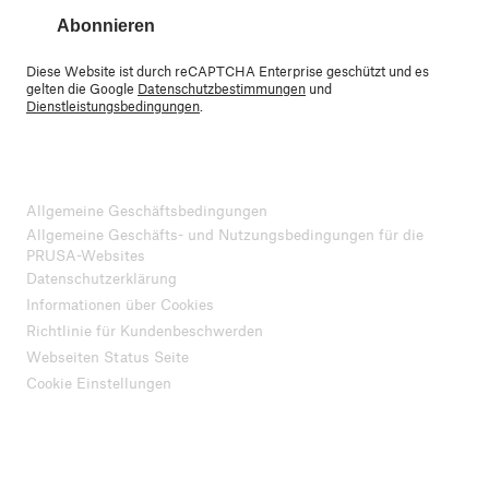
Abonnieren
Diese Website ist durch reCAPTCHA Enterprise geschützt und es
gelten die Google
Datenschutzbestimmungen
und
Dienstleistungsbedingungen
.
Allgemeine Geschäftsbedingungen
Allgemeine Geschäfts- und Nutzungsbedingungen für die
PRUSA-Websites
Datenschutzerklärung
Informationen über Cookies
Richtlinie für Kundenbeschwerden
Webseiten Status Seite
Cookie Einstellungen