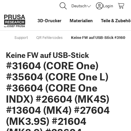
Deutsch
Login
3D-Drucker
Materialien
Teile
&
Zubehö
Support
QR Fehlercodes
Keine FW auf USB-Stick #31604 
Keine FW auf USB-Stick
#31604 (CORE One)
#35604 (CORE One L)
#36604 (CORE One
INDX) #26604 (MK4S)
#13604 (MK4) #27604
(MK3.9S) #21604