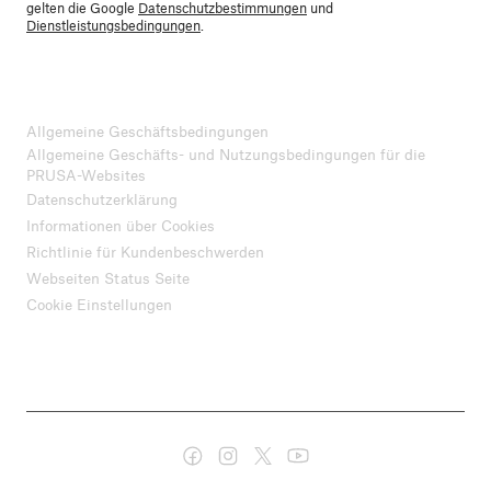
gelten die Google
Datenschutzbestimmungen
und
Dienstleistungsbedingungen
.
Allgemeine Geschäftsbedingungen
Allgemeine Geschäfts- und Nutzungsbedingungen für die
PRUSA-Websites
Datenschutzerklärung
Informationen über Cookies
Richtlinie für Kundenbeschwerden
Webseiten Status Seite
Cookie Einstellungen