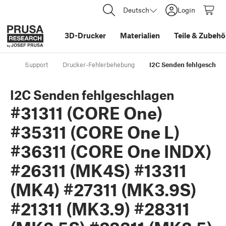
Deutsch
Login
3D-Drucker
Materialien
Teile
&
Zubehö
Support
Drucker-Fehlerbehebung
I2C Senden fehlgeschlag
I2C Senden fehlgeschlagen
#31311 (CORE One)
#35311 (CORE One L)
#36311 (CORE One INDX)
#26311 (MK4S) #13311
(MK4) #27311 (MK3.9S)
#21311 (MK3.9) #28311