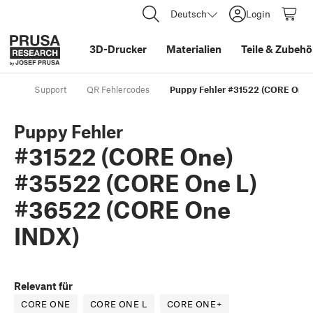
Deutsch
Login
3D-Drucker
Materialien
Teile
&
Zubehö
Support
QR Fehlercodes
Puppy Fehler #31522 (CORE One)
Puppy Fehler
#31522 (CORE One)
#35522 (CORE One L)
#36522 (CORE One
INDX)
Relevant für
CORE ONE
CORE ONE L
CORE ONE+