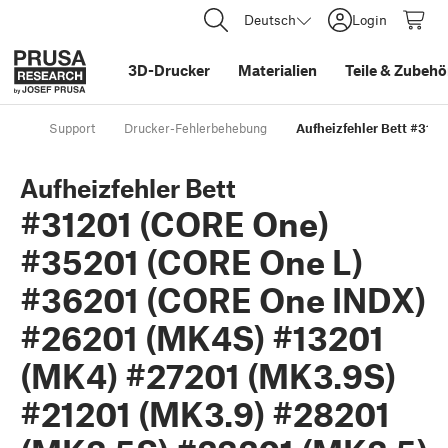
Deutsch
Login
3D-Drucker
Materialien
Teile
&
Zubehö
Support
Drucker-Fehlerbehebung
Aufheizfehler Bett #312
Aufheizfehler Bett
#31201 (CORE One)
#35201 (CORE One L)
#36201 (CORE One INDX)
#26201 (MK4S) #13201
(MK4) #27201 (MK3.9S)
#21201 (MK3.9) #28201