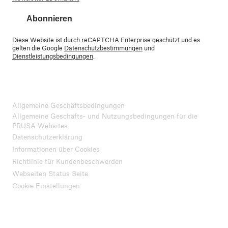
Abonnieren
Diese Website ist durch reCAPTCHA Enterprise geschützt und es
gelten die Google
Datenschutzbestimmungen
und
Dienstleistungsbedingungen
.
Allgemeine Geschäftsbedingungen
Allgemeine Geschäfts- und Nutzungsbedingungen für die
PRUSA-Websites
Datenschutzerklärung
Informationen über Cookies
Richtlinie für Kundenbeschwerden
Webseiten Status Seite
Cookie Einstellungen