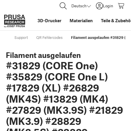
Deutsch
Login
3D-Drucker
Materialien
Teile
&
Zubehö
Support
QR Fehlercodes
Filament ausgelaufen #31829 (C
Filament ausgelaufen
#31829 (CORE One)
#35829 (CORE One L)
#17829 (XL) #26829
(MK4S) #13829 (MK4)
#27829 (MK3.9S) #21829
(MK3.9) #28829