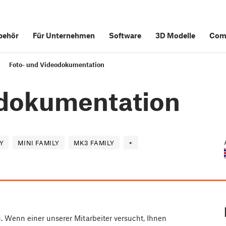
behör
Für Unternehmen
Software
3D Modelle
Com
Foto- und Videodokumentation
odokumentation
Y
MINI FAMILY
MK3 FAMILY
+
g. Wenn einer unserer Mitarbeiter versucht, Ihnen