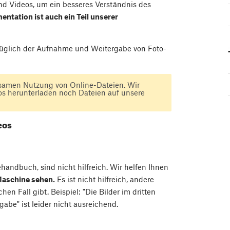
 und Videos, um ein besseres Verständnis des
ntation ist auch ein Teil unserer
züglich der Aufnahme und Weitergabe von Foto-
samen Nutzung von Online-Dateien. Wir
os herunterladen noch Dateien auf unsere
eos
handbuch, sind nicht hilfreich. Wir helfen Ihnen
Maschine sehen.
Es ist nicht hilfreich, andere
n Fall gibt. Beispiel: "Die Bilder im dritten
be" ist leider nicht ausreichend.