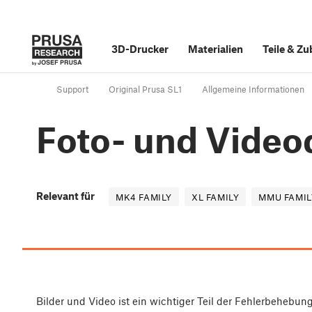
3D-Drucker
Materialien
Teile
&
Zu
Support
Original Prusa SL1
Allgemeine Informationen
Foto- und Vide
Relevant für
MK4 FAMILY
XL FAMILY
MMU FAMIL
Bilder und Video ist ein wichtiger Teil der Fehlerbehebun