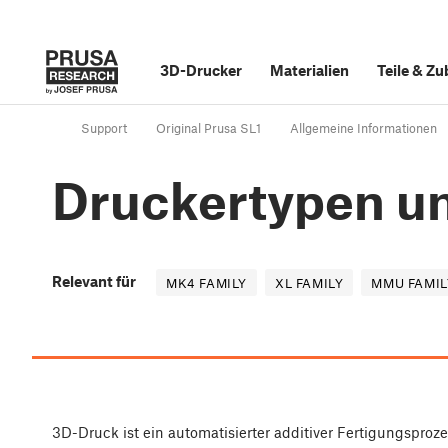
3D-Drucker
Materialien
Teile
&
Zu
Support
Original Prusa SL1
Allgemeine Informationen
Druckertypen un
Relevant für
MK4 FAMILY
XL FAMILY
MMU FAMIL
3D-Druck ist ein automatisierter additiver Fertigungsproz