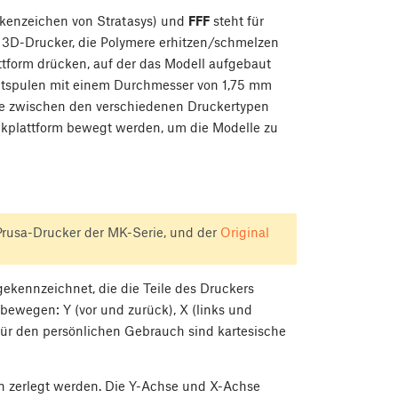
kenzeichen von Stratasys) und
FFF
steht für
e 3D-Drucker, die Polymere erhitzen/schmelzen
ttform drücken, auf der das Modell aufgebaut
entspulen mit einem Durchmesser von 1,75 mm
ede zwischen den verschiedenen Druckertypen
uckplattform bewegt werden, um die Modelle zu
 Prusa-Drucker der MK-Serie, und der
Original
ekennzeichnet, die die Teile des Druckers
bewegen: Y (vor und zurück), X (links und
für den persönlichen Gebrauch sind kartesische
n zerlegt werden. Die Y-Achse und X-Achse