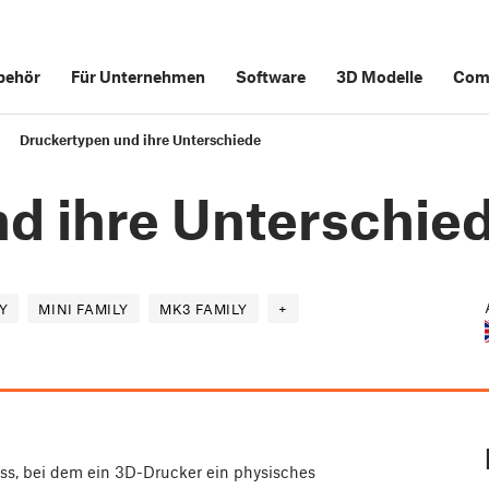
behör
Für Unternehmen
Software
3D Modelle
Com
Druckertypen und ihre Unterschiede
d ihre Unterschie
Y
MINI FAMILY
MK3 FAMILY
+
ess, bei dem ein 3D-Drucker ein physisches