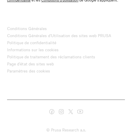
confidentialité
et les
Conditions d'utilisation
de Google s'appliquent.
Conditions Générales
Conditions Générales d'Utilisation des sites web PRUSA
Politique de confidentialité
Informations sur les cookies
Politique de traitement des réclamations clients
Page d'état des sites web
Paramètres des cookies
© Prusa Research a.s.