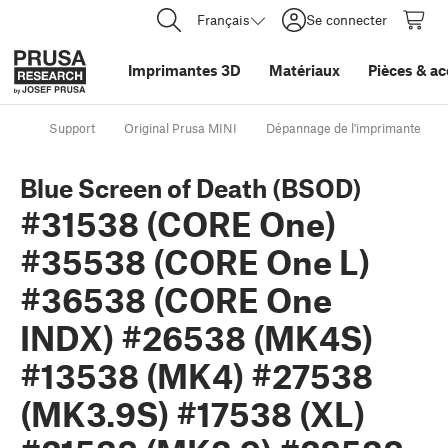
Français
Se connecter
Imprimantes 3D
Matériaux
Pièces
&
ac
Support
Original Prusa MINI
Dépannage de l'imprimante
Blue Screen of Death (BSOD)
#31538 (CORE One)
#35538 (CORE One L)
#36538 (CORE One
INDX) #26538 (MK4S)
#13538 (MK4) #27538
(MK3.9S) #17538 (XL)