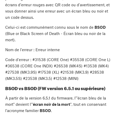
écrans d'erreur rouges avec QR code ou d'avertissement, et
vous donner ainsi une erreur avec un écran bleu ou noir et
un code dessus.
Celui-ci est communément connu sous le nom de
BSOD
(Blue or Black Screen of Death - Écran bleu ou noir de la
mort).
Nom de l'erreur : Erreur interne
Code d'erreur : #31538 (CORE One) #35538 (CORE One L)
#36538 (CORE One INDX) #26538 (MK4S) #13538 (MK4)
#27538 (MK3.9S) #17538 (XL) #21538 (MK3.9) #28538
(MK3.5S) #23538 (MK3.5) #12538 (MINI)
BSOD vs BSOD (FW version 6.5.1 ou supérieure)
À partir de la version 6.5.1 du firmware, l'"écran bleu de la
mort" devient l'"
écran noir de la mort
", tout en conservant
l'acronyme familier
BSOD
.