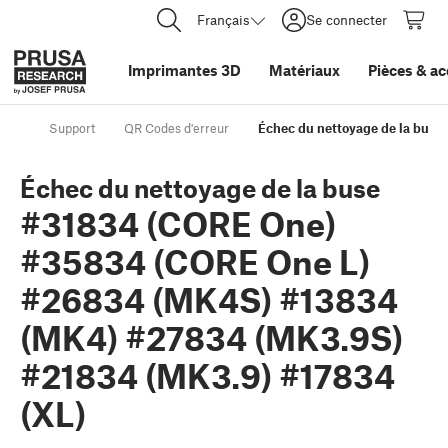
Français
Se connecter
Imprimantes 3D
Matériaux
Pièces
&
ac
Support
QR Codes d'erreur
Échec du nettoyage de la bus
Échec du nettoyage de la buse
#31834 (CORE One)
#35834 (CORE One L)
#26834 (MK4S) #13834
(MK4) #27834 (MK3.9S)
#21834 (MK3.9) #17834
(XL)