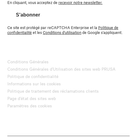
En cliquant, vous acceptez de
recevoir notre newsletter.
S'abonner
Ce site est protégé par reCAPTCHA Enterprise et la
Politique de
confidentialité
et les
Conditions d'utilisation
de Google s'appliquent.
Conditions Générales
Conditions Générales d'Utilisation des sites web PRUSA
Politique de confidentialité
Informations sur les cookies
Politique de traitement des réclamations clients
Page d'état des sites web
Paramètres des cookies