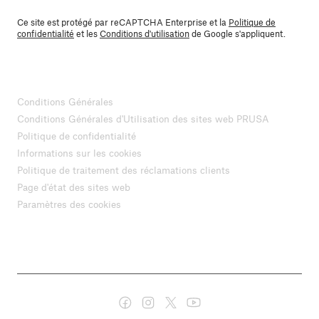
Ce site est protégé par reCAPTCHA Enterprise et la
Politique de
confidentialité
et les
Conditions d'utilisation
de Google s'appliquent.
Conditions Générales
Conditions Générales d'Utilisation des sites web PRUSA
Politique de confidentialité
Informations sur les cookies
Politique de traitement des réclamations clients
Page d'état des sites web
Paramètres des cookies