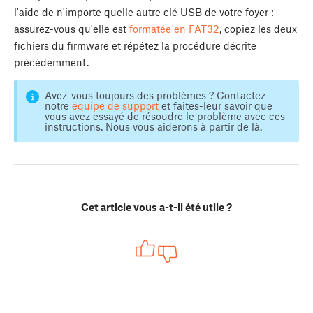
l'aide de n'importe quelle autre clé USB de votre foyer :
assurez-vous qu'elle est
formatée en FAT32
, copiez les deux
fichiers du firmware et répétez la procédure décrite
précédemment.
Avez-vous toujours des problèmes ? Contactez
notre
équipe de support
et faites-leur savoir que
vous avez essayé de résoudre le problème avec ces
instructions. Nous vous aiderons à partir de là.
Cet article vous a-t-il été utile ?