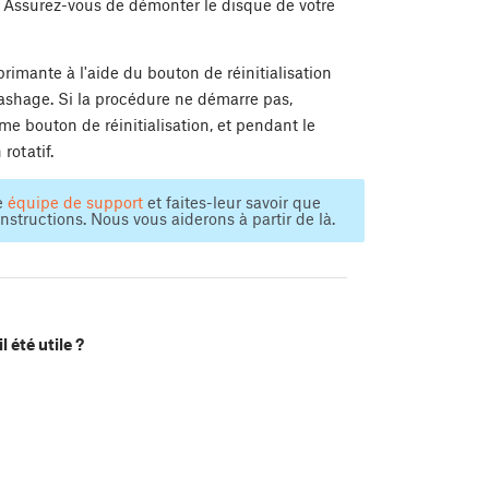
B. Assurez-vous de démonter le disque de votre
rimante à l'aide du bouton de réinitialisation
lashage. Si la procédure ne démarre pas,
 bouton de réinitialisation, et pendant le
rotatif.
e
équipe de support
et faites-leur savoir que
structions. Nous vous aiderons à partir de là.
l été utile ?