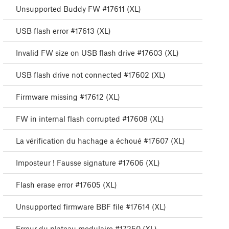
Unsupported Buddy FW #17611 (XL)
USB flash error #17613 (XL)
Invalid FW size on USB flash drive #17603 (XL)
USB flash drive not connected #17602 (XL)
Firmware missing #17612 (XL)
FW in internal flash corrupted #17608 (XL)
La vérification du hachage a échoué #17607 (XL)
Imposteur ! Fausse signature #17606 (XL)
Flash erase error #17605 (XL)
Unsupported firmware BBF file #17614 (XL)
Erreur du plateau modulaire #17250 (XL)