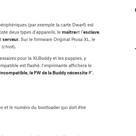
périphériques (par exemple la carte Dwarf) est
iste deux types d'appareils, le
maître
et l'
esclave
,
t
serveur
. Sur le firmware Original Prusa XL, le
y
(chiot).
ssaires pour la XLBuddy et les puppies, y
patible est flashé, l'imprimante affichera le
 incompatible, le FW de la Buddy nécessite #
".
ée et le numéro du bootloader qui doit être