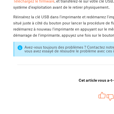
Téléchargez le firmware
, et transférez-le sur votre clé US
système d'exploitation avant de le retirer physiquement.
Réinsérez la clé USB dans l'imprimante et redémarrez l'imp
situé juste à côté du bouton pour lancer la procédure de f
redémarrez à nouveau l'imprimante en appuyant sur le même
démarrage de l'imprimante, appuyez une fois sur le bouton 
Avez-vous toujours des problèmes ? Contactez notr
vous avez essayé de résoudre le problème avec ces in
Cet article vous a-t-i