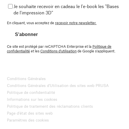
Je souhaite recevoir en cadeau le l'e-book les "Bases
de l'impression 3D"
En cliquant, vous acceptez de
recevoir notre newsletter.
S'abonner
Ce site est protégé par reCAPTCHA Enterprise et la
Politique de
confidentialité
et les
Conditions d'utilisation
de Google s'appliquent.
Conditions Générales
Conditions Générales d'Utilisation des sites web PRUSA
Politique de confidentialité
Informations sur les cookies
Politique de traitement des réclamations clients
Page d'état des sites web
Paramètres des cookies