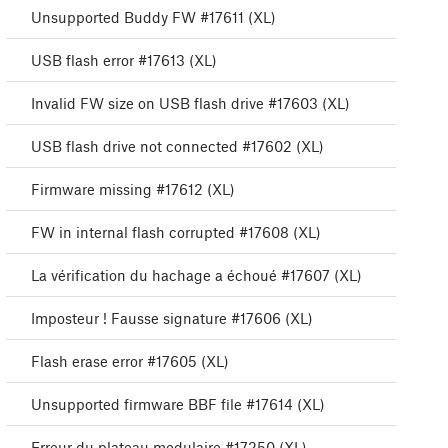
Unsupported Buddy FW #17611 (XL)
USB flash error #17613 (XL)
Invalid FW size on USB flash drive #17603 (XL)
USB flash drive not connected #17602 (XL)
Firmware missing #17612 (XL)
FW in internal flash corrupted #17608 (XL)
La vérification du hachage a échoué #17607 (XL)
Imposteur ! Fausse signature #17606 (XL)
Flash erase error #17605 (XL)
Unsupported firmware BBF file #17614 (XL)
Erreur du plateau modulaire #17250 (XL)