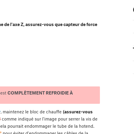
ine de l'axe Z, assurez-vous que capteur de force
 est
COMPLÈTEMENT REFROIDIE À
r
, maintenez le bloc de chauffe
(assurez-vous
8
comme indiqué sur l'image pour serrer la vis de
 cela pourrait endommager le tube de la hotend.
°
pour éviter d'endommager les câbles de la