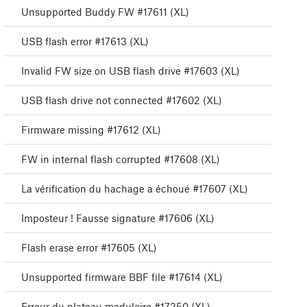
Unsupported Buddy FW #17611 (XL)
USB flash error #17613 (XL)
Invalid FW size on USB flash drive #17603 (XL)
USB flash drive not connected #17602 (XL)
Firmware missing #17612 (XL)
FW in internal flash corrupted #17608 (XL)
La vérification du hachage a échoué #17607 (XL)
Imposteur ! Fausse signature #17606 (XL)
Flash erase error #17605 (XL)
Unsupported firmware BBF file #17614 (XL)
Erreur du plateau modulaire #17250 (XL)