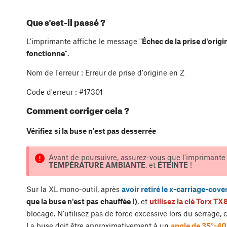
Que s'est-il passé ?
L'imprimante affiche le message "
Échec de la prise d'orig
fonctionne
".
Nom de l'erreur : Erreur de prise d'origine en Z
Code d'erreur : #17301
Comment corriger cela ?
Vérifiez si la buse n'est pas desserrée
Avant de poursuivre, assurez-vous que l'imprimante
TEMPÉRATURE AMBIANTE
, et
ÉTEINTE
!
Sur la XL mono-outil, après
avoir retiré le x-carriage-cove
que la buse n'est pas chauffée !)
, et
utilisez la clé Torx TX
blocage. N'utilisez pas de force excessive lors du serrage,
La buse doit être approximativement à un
angle de 35°-40