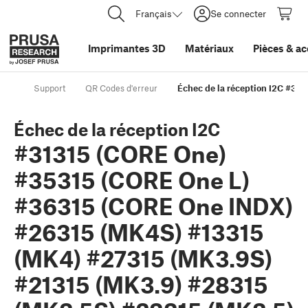
Français
Se connecter
Imprimantes 3D
Matériaux
Pièces
&
ac
Support
QR Codes d'erreur
Échec de la réception I2C #3
Échec de la réception I2C
#31315 (CORE One)
#35315 (CORE One L)
#36315 (CORE One INDX)
#26315 (MK4S) #13315
(MK4) #27315 (MK3.9S)
#21315 (MK3.9) #28315