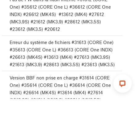
One) #35612 (CORE One L) #36612 (CORE One
INDX) #26612 (MK4S) #13612 (MK4) #27612
(MK3.9S) #21612 (MK3.9) #28612 (MK3.5S)
#23612 (MK3.5) #20612
Erreur du système de fichiers #31613 (CORE One)
#35613 (CORE One L) #36613 (CORE One INDX)
#26613 (MK4S) #13613 (MK4) #27613 (MK3.9S)
#21613 (MK3.9) #28613 (MK3.5S) #23613 (MK3.5)
Version BBF non prise en charge #31614 (CORE
One) #35614 (CORE One L) #36614 (CORE One
INDX) #26614 (MK4S) #13614 (MK4) #27614
(MK3.9S) #21614 (MK3.9) #28614 (MK3.5S)
#23614 (MK3.5)
Erreur d'effacement de la flash #31605 (CORE
One) #35605 (CORE One L) #36605 (CORE One
INDX) #26605 (MK4S) #13605 (MK4) #27605