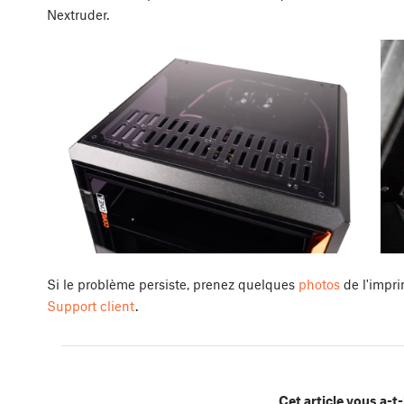
Nextruder.
Si le problème persiste, prenez quelques
photos
de l'impri
Support client
.
Cet article vous a-t-i