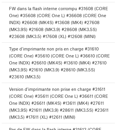
FW dans la flash interne corrompu #31608 (CORE
One) #35608 (CORE One L) #36608 (CORE One
INDX) #26608 (MK4S) #13608 (MK4) #27608
(MK3.9S) #21608 (MK3.9) #28608 (MK3.5S)
#23608 (MK3.5) #17608 (XL) #12608 (MINI)
Type d'imprimante non pris en charge #31610
(CORE One) #35610 (CORE One L) #36610 (CORE
One INDX) #26610 (MK4S) #13610 (MK4) #27610
(MK3.9S) #21610 (MK3.9) #28610 (MK3.5S)
#23610 (MK3.5)
Version d'imprimante non prise en charge #31611
(CORE One) #35611 (CORE One L) #36611 (CORE
One INDX) #26611 (MK4S) #13611 (MK4) #27611
(MK3.9S) #21611 (MK3.9) #28611 (MK3.5S) #23611
(MK3.5) #17611 (XL) #12611 (MINI)
Pas de FW dans la flash interne #31612 (CORE