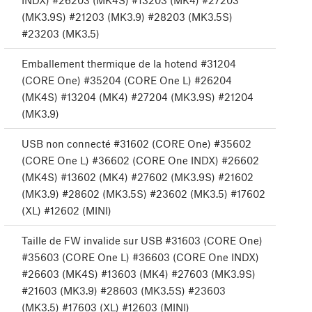
INDX) #26203 (MK4S) #13203 (MK4) #27203
(MK3.9S) #21203 (MK3.9) #28203 (MK3.5S)
#23203 (MK3.5)
Emballement thermique de la hotend #31204
(CORE One) #35204 (CORE One L) #26204
(MK4S) #13204 (MK4) #27204 (MK3.9S) #21204
(MK3.9)
USB non connecté #31602 (CORE One) #35602
(CORE One L) #36602 (CORE One INDX) #26602
(MK4S) #13602 (MK4) #27602 (MK3.9S) #21602
(MK3.9) #28602 (MK3.5S) #23602 (MK3.5) #17602
(XL) #12602 (MINI)
Taille de FW invalide sur USB #31603 (CORE One)
#35603 (CORE One L) #36603 (CORE One INDX)
#26603 (MK4S) #13603 (MK4) #27603 (MK3.9S)
#21603 (MK3.9) #28603 (MK3.5S) #23603
(MK3.5) #17603 (XL) #12603 (MINI)