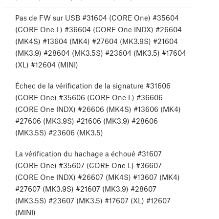
Pas de FW sur USB #31604 (CORE One) #35604
(CORE One L) #36604 (CORE One INDX) #26604
(MK4S) #13604 (MK4) #27604 (MK3.9S) #21604
(MK3.9) #28604 (MK3.5S) #23604 (MK3.5) #17604
(XL) #12604 (MINI)
Échec de la vérification de la signature #31606
(CORE One) #35606 (CORE One L) #36606
(CORE One INDX) #26606 (MK4S) #13606 (MK4)
#27606 (MK3.9S) #21606 (MK3.9) #28606
(MK3.5S) #23606 (MK3.5)
La vérification du hachage a échoué #31607
(CORE One) #35607 (CORE One L) #36607
(CORE One INDX) #26607 (MK4S) #13607 (MK4)
#27607 (MK3.9S) #21607 (MK3.9) #28607
(MK3.5S) #23607 (MK3.5) #17607 (XL) #12607
(MINI)