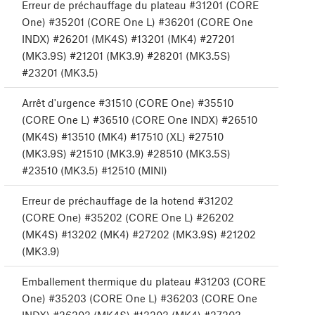
Erreur de préchauffage du plateau #31201 (CORE
One) #35201 (CORE One L) #36201 (CORE One
INDX) #26201 (MK4S) #13201 (MK4) #27201
(MK3.9S) #21201 (MK3.9) #28201 (MK3.5S)
#23201 (MK3.5)
Arrêt d'urgence #31510 (CORE One) #35510
(CORE One L) #36510 (CORE One INDX) #26510
(MK4S) #13510 (MK4) #17510 (XL) #27510
(MK3.9S) #21510 (MK3.9) #28510 (MK3.5S)
#23510 (MK3.5) #12510 (MINI)
Erreur de préchauffage de la hotend #31202
(CORE One) #35202 (CORE One L) #26202
(MK4S) #13202 (MK4) #27202 (MK3.9S) #21202
(MK3.9)
Emballement thermique du plateau #31203 (CORE
One) #35203 (CORE One L) #36203 (CORE One