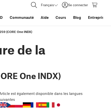
Français
Se connecter
3D
Communauté
Aide
Cours
Blog
Entreprise
6259 (CORE One INDX)
re de la
CORE One INDX)
Article
est également disponible dans les langues
suivantes