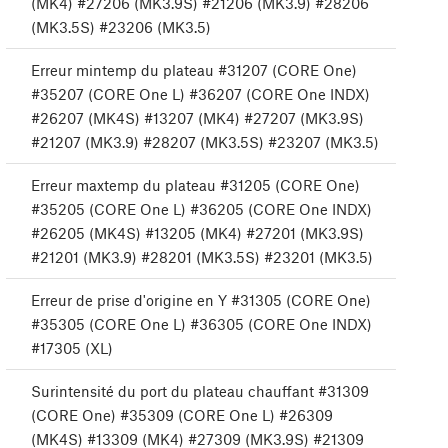
(MK4) #27206 (MK3.9S) #21206 (MK3.9) #28206
(MK3.5S) #23206 (MK3.5)
Erreur mintemp du plateau #31207 (CORE One)
#35207 (CORE One L) #36207 (CORE One INDX)
#26207 (MK4S) #13207 (MK4) #27207 (MK3.9S)
#21207 (MK3.9) #28207 (MK3.5S) #23207 (MK3.5)
Erreur maxtemp du plateau #31205 (CORE One)
#35205 (CORE One L) #36205 (CORE One INDX)
#26205 (MK4S) #13205 (MK4) #27201 (MK3.9S)
#21201 (MK3.9) #28201 (MK3.5S) #23201 (MK3.5)
Erreur de prise d'origine en Y #31305 (CORE One)
#35305 (CORE One L) #36305 (CORE One INDX)
#17305 (XL)
Surintensité du port du plateau chauffant #31309
(CORE One) #35309 (CORE One L) #26309
(MK4S) #13309 (MK4) #27309 (MK3.9S) #21309