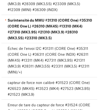
(MK3.9) #28309 (MK3.5S) #23309 (MK3.5)
#12309 (MINI) #36309 (INDX)
Surintensité du MMU #31310 (CORE One) #35310
(CORE One L) #26310 (MK4S) #13310 (MK4)
#27310 (MK3.9S) #21310 (MK3.9) #28310
(MK3.5S) #23310 (MK3.5)
Échec de l'envoi I2C #31311 (CORE One) #35311
(CORE One L) #36311 (CORE One INDX) #26311
(MK4S) #13311 (MK4) #27311 (MK3.9S) #21311
(MK3.9) #28311 (MK3.5S) #23311 (MK3.5) #12311
(MINI/+)
capteur de force non calibré #31523 (CORE One)
#26523 (MK4S) #13523 (MK4) #27523 (MK3.9S)
#21523 (MK3.9)
Erreur de tare du capteur de force #31524 (CORE