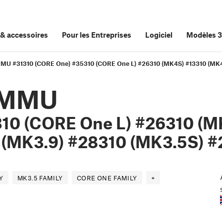
&
accessoires
Pour les Entreprises
Logiciel
Modèles 
MMU #31310 (CORE One) #35310 (CORE One L) #26310 (MK4S) #13310 (MK4
u MMU
10 (CORE One L) #26310 (M
 (MK3.9) #28310 (MK3.5S) #
Y
MK3.5 FAMILY
CORE ONE FAMILY
+