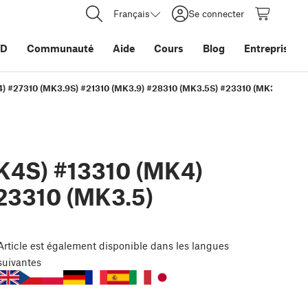
Français
Se connecter
3D
Communauté
Aide
Cours
Blog
Entreprise
) #27310 (MK3.9S) #21310 (MK3.9) #28310 (MK3.5S) #23310 (MK3.5)
K4S) #13310 (MK4)
23310 (MK3.5)
Article
est également disponible dans les langues
suivantes