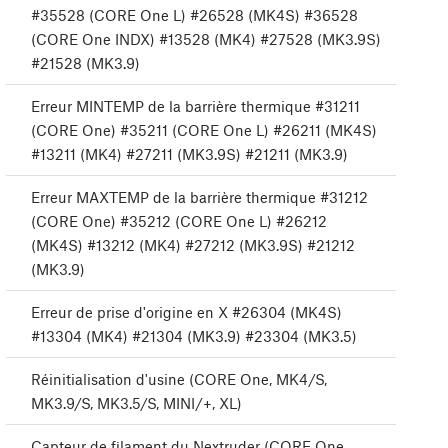
#35528 (CORE One L) #26528 (MK4S) #36528
(CORE One INDX) #13528 (MK4) #27528 (MK3.9S)
#21528 (MK3.9)
Erreur MINTEMP de la barrière thermique #31211
(CORE One) #35211 (CORE One L) #26211 (MK4S)
#13211 (MK4) #27211 (MK3.9S) #21211 (MK3.9)
Erreur MAXTEMP de la barrière thermique #31212
(CORE One) #35212 (CORE One L) #26212
(MK4S) #13212 (MK4) #27212 (MK3.9S) #21212
(MK3.9)
Erreur de prise d'origine en X #26304 (MK4S)
#13304 (MK4) #21304 (MK3.9) #23304 (MK3.5)
Réinitialisation d'usine (CORE One, MK4/S,
MK3.9/S, MK3.5/S, MINI/+, XL)
Capteur de filament du Nextruder (CORE One,