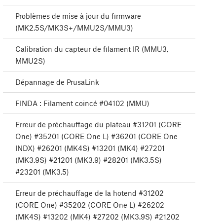
Problèmes de mise à jour du firmware
(MK2.5S/MK3S+/MMU2S/MMU3)
Calibration du capteur de filament IR (MMU3,
MMU2S)
Dépannage de PrusaLink
FINDA : Filament coincé #04102 (MMU)
Erreur de préchauffage du plateau #31201 (CORE
One) #35201 (CORE One L) #36201 (CORE One
INDX) #26201 (MK4S) #13201 (MK4) #27201
(MK3.9S) #21201 (MK3.9) #28201 (MK3.5S)
#23201 (MK3.5)
Erreur de préchauffage de la hotend #31202
(CORE One) #35202 (CORE One L) #26202
(MK4S) #13202 (MK4) #27202 (MK3.9S) #21202