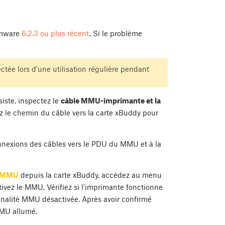
irmware
6.2.3 ou plus récent
. Si le problème
ée lors d'une utilisation régulière pendant
iste, inspectez le
câble MMU-imprimante et la
z le chemin du câble vers la carte xBuddy pour
onnexions des câbles vers le PDU du MMU et à la
u MMU
depuis la carte xBuddy, accédez au menu
ctivez le MMU. Vérifiez si l'imprimante fonctionne
nalité MMU désactivée. Après avoir confirmé
MMU allumé.