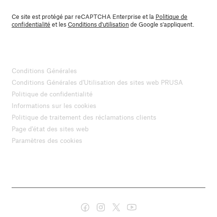
Ce site est protégé par reCAPTCHA Enterprise et la
Politique de
confidentialité
et les
Conditions d'utilisation
de Google s'appliquent.
Conditions Générales
Conditions Générales d'Utilisation des sites web PRUSA
Politique de confidentialité
Informations sur les cookies
Politique de traitement des réclamations clients
Page d'état des sites web
Paramètres des cookies