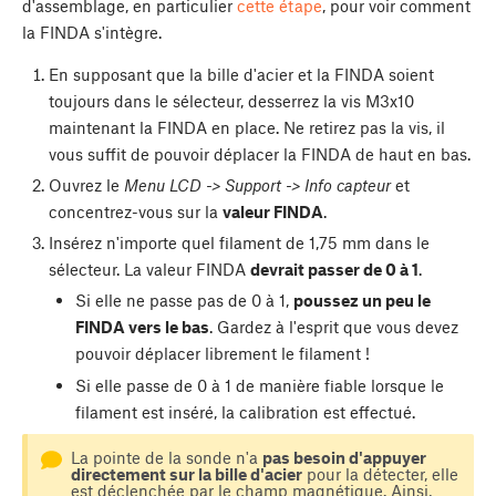
d'assemblage, en particulier
cette étape
, pour voir comment
la FINDA s'intègre.
En supposant que la bille d'acier et la FINDA soient
toujours dans le sélecteur, desserrez la vis M3x10
maintenant la FINDA en place. Ne retirez pas la vis, il
vous suffit de pouvoir déplacer la FINDA de haut en bas.
Ouvrez le
Menu LCD -> Support -> Info capteur
et
concentrez-vous sur la
valeur FINDA
.
Insérez n'importe quel filament de 1,75 mm dans le
sélecteur. La valeur FINDA
devrait passer de 0 à 1
.
Si elle ne passe pas de 0 à 1,
poussez un peu le
FINDA vers le bas
. Gardez à l'esprit que vous devez
pouvoir déplacer librement le filament !
Si elle passe de 0 à 1 de manière fiable lorsque le
filament est inséré, la calibration est effectué.
La pointe de la sonde n'a
pas besoin d'appuyer
directement sur la bille d'acier
pour la détecter, elle
est déclenchée par le champ magnétique. Ainsi,