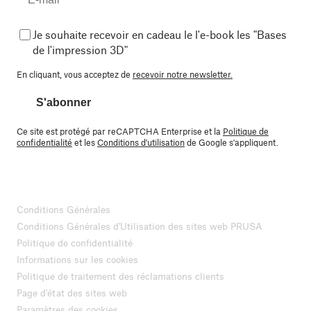
Je souhaite recevoir en cadeau le l'e-book les "Bases
de l'impression 3D"
En cliquant, vous acceptez de
recevoir notre newsletter.
S'abonner
Ce site est protégé par reCAPTCHA Enterprise et la
Politique de
confidentialité
et les
Conditions d'utilisation
de Google s'appliquent.
Conditions Générales
Conditions Générales d'Utilisation des sites web PRUSA
Politique de confidentialité
Informations sur les cookies
Politique de traitement des réclamations clients
Page d'état des sites web
Paramètres des cookies