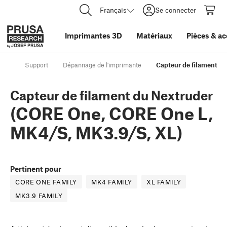
Français
Se connecter
Imprimantes 3D
Matériaux
Pièces
&
ac
Support
Dépannage de l'imprimante
Capteur de filament d
Capteur de filament du Nextruder
(CORE One, CORE One L,
MK4/S, MK3.9/S, XL)
Pertinent pour
CORE ONE FAMILY
MK4 FAMILY
XL FAMILY
MK3.9 FAMILY