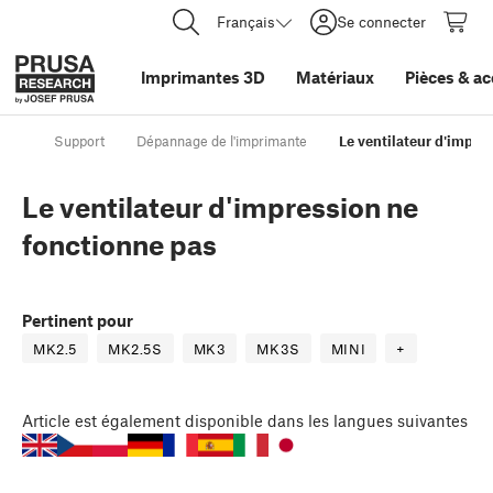
Français
Se connecter
Imprimantes 3D
Matériaux
Pièces
&
ac
Support
Dépannage de l'imprimante
Le ventilateur d'impre
Le ventilateur d'impression ne
fonctionne pas
Pertinent pour
MK2.5
MK2.5S
MK3
MK3S
MINI
+
Article
est également disponible dans les langues suivantes