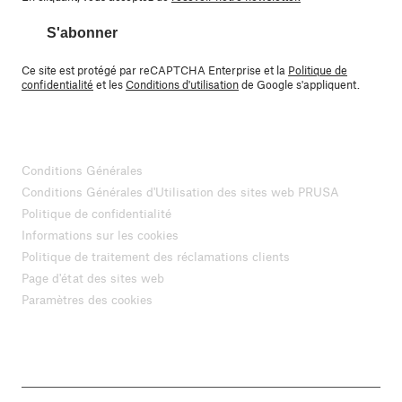
S'abonner
Ce site est protégé par reCAPTCHA Enterprise et la
Politique de
confidentialité
et les
Conditions d'utilisation
de Google s'appliquent.
Conditions Générales
Conditions Générales d'Utilisation des sites web PRUSA
Politique de confidentialité
Informations sur les cookies
Politique de traitement des réclamations clients
Page d'état des sites web
Paramètres des cookies