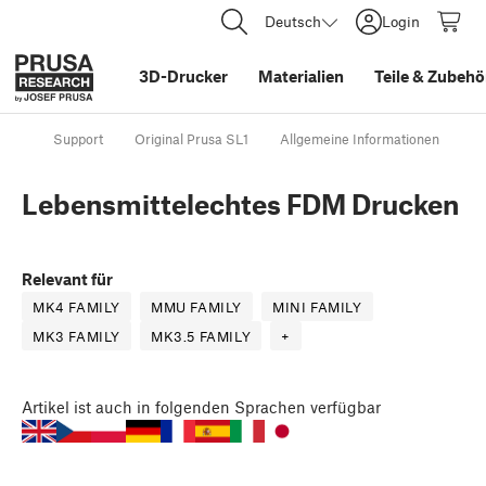
Deutsch
Login
3D-Drucker
Materialien
Teile
&
Zubehö
Support
Original Prusa SL1
Allgemeine Informationen
Le
Lebensmittelechtes FDM Drucken
Relevant für
MK4 FAMILY
MMU FAMILY
MINI FAMILY
MK3 FAMILY
MK3.5 FAMILY
+
Artikel
ist auch in folgenden Sprachen verfügbar