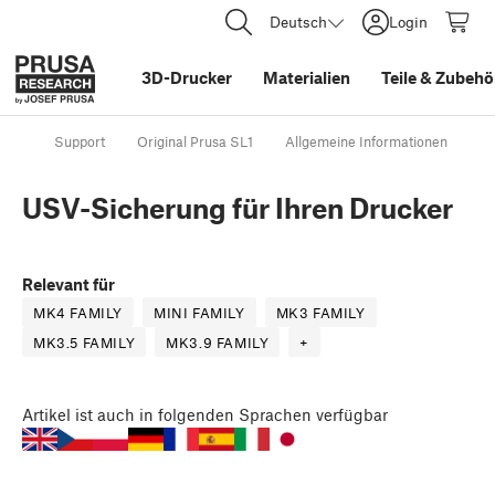
Deutsch
Login
3D-Drucker
Materialien
Teile
&
Zubehö
Support
Original Prusa SL1
Allgemeine Informationen
US
USV-Sicherung für Ihren Drucker
Relevant für
MK4 FAMILY
MINI FAMILY
MK3 FAMILY
MK3.5 FAMILY
MK3.9 FAMILY
+
Artikel
ist auch in folgenden Sprachen verfügbar