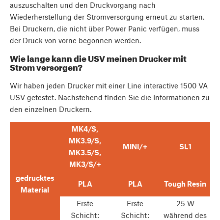
auszuschalten und den Druckvorgang nach
Wiederherstellung der Stromversorgung erneut zu starten.
Bei Druckern, die nicht über Power Panic verfügen, muss
der Druck von vorne begonnen werden.
Wie lange kann die USV meinen Drucker mit
Strom versorgen?
Wir haben jeden Drucker mit einer Line interactive 1500 VA
USV getestet. Nachstehend finden Sie die Informationen zu
den einzelnen Druckern.
MK4/S,
MK3.9/S,
MINI/+
SL1
MK3.5/S,
MK3/S/+
gedrucktes
PLA
PLA
Tough Resin
Material
Erste
Erste
25 W
Schicht:
Schicht:
während des