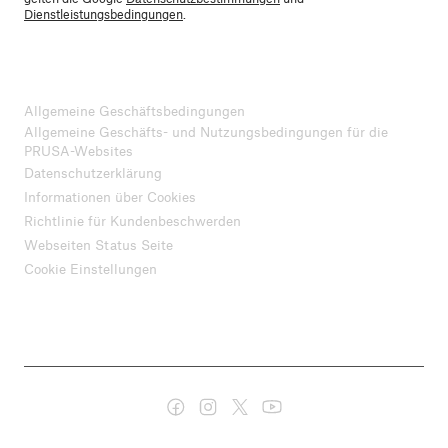
Dienstleistungsbedingungen
.
Allgemeine Geschäftsbedingungen
Allgemeine Geschäfts- und Nutzungsbedingungen für die
PRUSA-Websites
Datenschutzerklärung
Informationen über Cookies
Richtlinie für Kundenbeschwerden
Webseiten Status Seite
Cookie Einstellungen