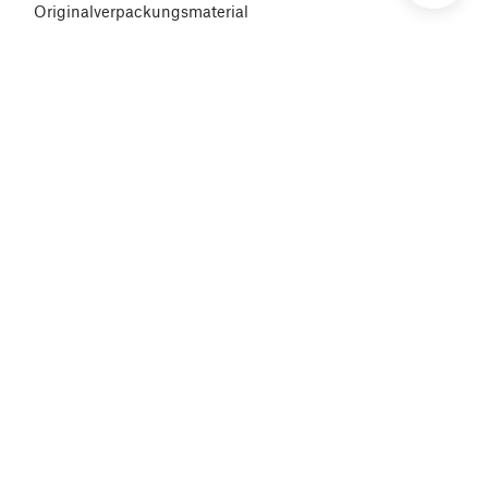
Originalverpackungsmaterial
Verpacken des Enclosures für die Rücksendung -
Individuelles Verpackungsmaterial
MMU3 Kompatibilität
Printed Solid Service Center USA
Erwerb und Verwaltung von Lizenzen für Prusa
Academy Kurse
Zahlungsfehler
Prusa Drucker-Upgrades
Drucker-Reparaturzentren
Buddy3D Marke
Produkt-Zertifizierungen