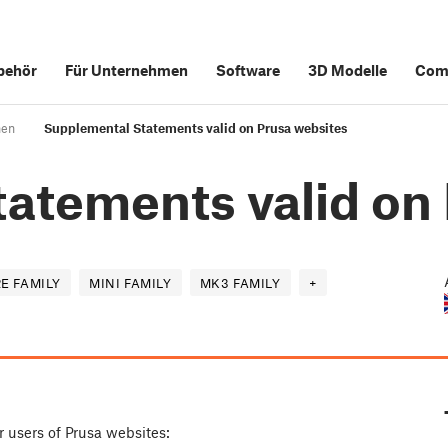
behör
Für Unternehmen
Software
3D Modelle
Com
nen
Supplemental Statements valid on Prusa websites
atements valid on 
E FAMILY
MINI FAMILY
MK3 FAMILY
+
r users of Prusa websites: