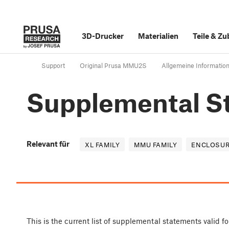
3D-Drucker
Materialien
Teile
&
Zu
Support
Original Prusa MMU2S
Allgemeine Informatio
Supplemental St
Relevant für
XL FAMILY
MMU FAMILY
ENCLOSUR
This is the current list of supplemental statements valid fo