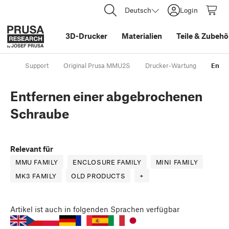
Deutsch
Login
3D-Drucker
Materialien
Teile
&
Zubehö
Support
Original Prusa MMU2S
Drucker-Wartung
Entfe
Entfernen einer abgebrochenen
Schraube
Relevant für
MMU FAMILY
ENCLOSURE FAMILY
MINI FAMILY
MK3 FAMILY
OLD PRODUCTS
+
Artikel
ist auch in folgenden Sprachen verfügbar