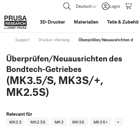
Deutsch
Login
3D-Drucker
Materialien
Teile
&
Zubehö
Support
Drucker-Wartung
Überprüfen/Neuausrichten des 
Überprüfen/Neuausrichten des
Bondtech-Getriebes
(MK3.5/S, MK3S/+,
MK2.5S)
Relevant für
MK2.5
MK2.5S
MK3
MK3S
MK3S+
+