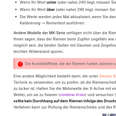
Wenn Ihr Wert
unter
(oder nahe) 240 liegt, müssen S
Wenn Ihr Wert
über
(oder nahe) 290 liegt, müssen Si
Die Werte werden jedes Mal aktualisiert, wenn Sie de
Kalibrierung -> Riementest
ausführen.
Andere Modelle der MK-Serie
verfügen nicht über die Rie
Ihnen sagen, dass der Riemen beim Zupfen ungefähr wie eine
möglich sein, die beiden Seiten mit Daumen und Zeigefin
leichten Widerstand spüren.
Die Kunststoffteile, die die Riemen halten, können si
Eine andere Möglichkeit besteht darin, die unter
diesem Sc
Technik zu verwenden, um zu prüfen, ob die Riemenscheib
zu locker ist. Halten Sie die Motorwelle der X-Achse mit e
Welle), um sie zu fixieren (
violetter Kreis
) und versuchen 
sollte kein Durchhang auf dem Riemen infolge des Drucks
Verfahren kann zur Prüfung der Riemenscheibe und des 