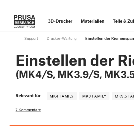
3D-Drucker
Materialien
Teile
&
Zu
Support
Drucker-Wartung
Einstellen der Riemenspa
Einstellen der 
(MK4/S, MK3.9/S, MK3.
Relevant für
MK4 FAMILY
MK3 FAMILY
MK3.5 FA
7 Kommentare