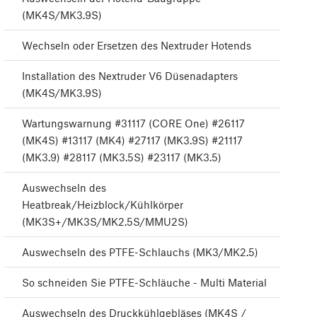
(MK4S/MK3.9S)
Wechseln oder Ersetzen des Nextruder Hotends
Installation des Nextruder V6 Düsenadapters
(MK4S/MK3.9S)
Wartungswarnung #31117 (CORE One) #26117
(MK4S) #13117 (MK4) #27117 (MK3.9S) #21117
(MK3.9) #28117 (MK3.5S) #23117 (MK3.5)
Auswechseln des
Heatbreak/Heizblock/Kühlkörper
(MK3S+/MK3S/MK2.5S/MMU2S)
Auswechseln des PTFE-Schlauchs (MK3/MK2.5)
So schneiden Sie PTFE-Schläuche - Multi Material
Auswechseln des Druckkühlgebläses (MK4S /