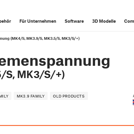
behör
Für Unternehmen
Software
3D Modelle
Com
nnung (MK4/S, MK3.9/S, MK3.5/S, MK3/S/+)
Riemenspannung
5/S, MK3/S/+)
MILY
MK3.9 FAMILY
OLD PRODUCTS