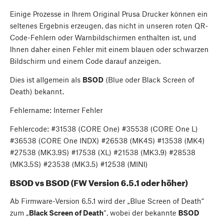
Einige Prozesse in Ihrem Original Prusa Drucker können ein
seltenes Ergebnis erzeugen, das nicht in unseren roten QR-
Code-Fehlern oder Warnbildschirmen enthalten ist, und
Ihnen daher einen Fehler mit einem blauen oder schwarzen
Bildschirm und einem Code darauf anzeigen.
Dies ist allgemein als
BSOD
(Blue oder Black Screen of
Death) bekannt.
Fehlername: Interner Fehler
Fehlercode: #31538 (CORE One) #35538 (CORE One L)
#36538 (CORE One INDX) #26538 (MK4S) #13538 (MK4)
#27538 (MK3.9S) #17538 (XL) #21538 (MK3.9) #28538
(MK3.5S) #23538 (MK3.5) #12538 (MINI)
BSOD vs BSOD (FW Version 6.5.1 oder höher)
Ab Firmware-Version 6.5.1 wird der „Blue Screen of Death“
zum „
Black Screen of Death
“, wobei der bekannte
BSOD