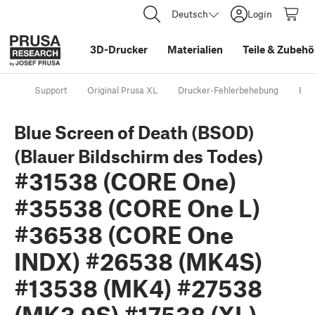
Deutsch
Login
3D-Drucker
Materialien
Teile
&
Zubehö
Support
Original Prusa XL
Drucker-Fehlerbehebung
Blu
Blue Screen of Death (BSOD)
(Blauer Bildschirm des Todes)
#31538 (CORE One)
#35538 (CORE One L)
#36538 (CORE One
INDX) #26538 (MK4S)
#13538 (MK4) #27538
(MK3.9S) #17538 (XL)