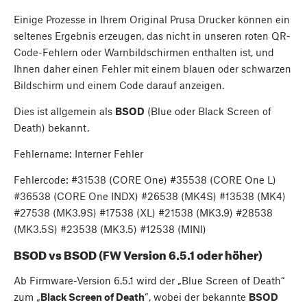
Einige Prozesse in Ihrem Original Prusa Drucker können ein
seltenes Ergebnis erzeugen, das nicht in unseren roten QR-
Code-Fehlern oder Warnbildschirmen enthalten ist, und
Ihnen daher einen Fehler mit einem blauen oder schwarzen
Bildschirm und einem Code darauf anzeigen.
Dies ist allgemein als
BSOD
(Blue oder Black Screen of
Death) bekannt.
Fehlername: Interner Fehler
Fehlercode: #31538 (CORE One) #35538 (CORE One L)
#36538 (CORE One INDX) #26538 (MK4S) #13538 (MK4)
#27538 (MK3.9S) #17538 (XL) #21538 (MK3.9) #28538
(MK3.5S) #23538 (MK3.5) #12538 (MINI)
BSOD vs BSOD (FW Version 6.5.1 oder höher)
Ab Firmware-Version 6.5.1 wird der „Blue Screen of Death“
zum „
Black Screen of Death
“, wobei der bekannte
BSOD