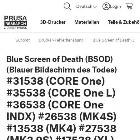
Deutsch
Login
3D-Drucker
Materialien
Teile
&
Zubehö
Support
Drucker-Fehlerbehebung
Blue Screen of Death (B
Blue Screen of Death (BSOD)
(Blauer Bildschirm des Todes)
#31538 (CORE One)
#35538 (CORE One L)
#36538 (CORE One
INDX) #26538 (MK4S)
#13538 (MK4) #27538
(MK3.9S) #17538 (XL)