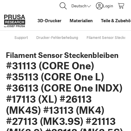
Deutsch
Login
3D-Drucker
Materialien
Teile
&
Zubehö
Support
Drucker-Fehlerbehebung
Filament Sensor Steckenb
Filament Sensor Steckenbleiben
#31113 (CORE One)
#35113 (CORE One L)
#36113 (CORE One INDX)
#17113 (XL) #26113
(MK4S) #13113 (MK4)
#27113 (MK3.9S) #21113