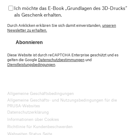
Ich möchte das E-Book „Grundlagen des 3D-Drucks“
als Geschenk erhalten.
Durch Anklicken erklären Sie sich damit einverstanden,
unseren
Newsletter zu erhalten.
Abonnieren
Diese Website ist durch reCAPTCHA Enterprise geschützt und es
gelten die Google
Datenschutzbestimmungen
und
Dienstleistungsbedingungen
.
Allgemeine Geschäftsbedingungen
Allgemeine Geschäfts- und Nutzungsbedingungen für die
PRUSA-Websites
Datenschutzerklärung
Informationen über Cookies
Richtlinie für Kundenbeschwerden
Webseiten Status Seite