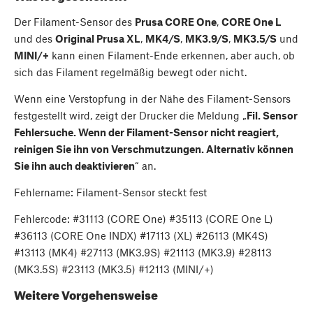
Der Filament-Sensor des
Prusa CORE One
,
CORE One L
und des
Original Prusa XL
,
MK4/S
,
MK3.9/S
,
MK3.5/S
und
MINI/+
kann einen Filament-Ende erkennen, aber auch, ob
sich das Filament regelmäßig bewegt oder nicht.
Wenn eine Verstopfung in der Nähe des Filament-Sensors
festgestellt wird, zeigt der Drucker die Meldung „
Fil. Sensor
Fehlersuche. Wenn der Filament-Sensor nicht reagiert,
reinigen Sie ihn von Verschmutzungen. Alternativ können
Sie ihn auch deaktivieren
“ an.
Fehlername: Filament-Sensor steckt fest
Fehlercode: #31113 (CORE One) #35113 (CORE One L)
#36113 (CORE One INDX) #17113 (XL) #26113 (MK4S)
#13113 (MK4) #27113 (MK3.9S) #21113 (MK3.9) #28113
(MK3.5S) #23113 (MK3.5) #12113 (MINI/+)
Weitere Vorgehensweise