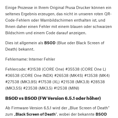
Einige Prozesse in Ihrem Original Prusa Drucker können ein
seltenes Ergebnis erzeugen, das nicht in unseren roten QR-
Code-Fehlern oder Warnbildschirmen enthalten ist, und
Ihnen daher einen Fehler mit einem blauen oder schwarzen
Bildschirm und einem Code darauf anzeigen.
Dies ist allgemein als
BSOD
(Blue oder Black Screen of
Death) bekannt.
Fehlername: Interner Fehler
Fehlercode: #31538 (CORE One) #35538 (CORE One L)
#36538 (CORE One INDX) #26538 (MK4S) #13538 (MK4)
#27538 (MK3.9S) #17538 (XL) #21538 (MK3.9) #28538
(MK3.5S) #23538 (MK3.5) #12538 (MINI)
BSOD vs BSOD (FW Version 6.5.1 oder höher)
Ab Firmware-Version 6.5.1 wird der „Blue Screen of Death“
zum „
Black Screen of Death
“, wobei der bekannte
BSOD