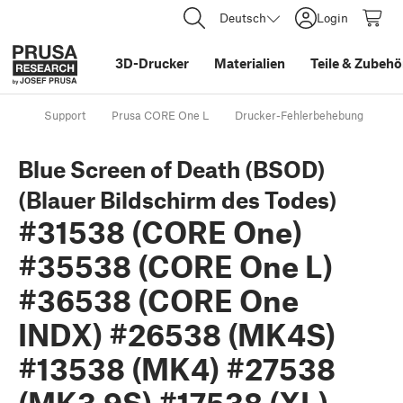
Deutsch
Login
3D-Drucker
Materialien
Teile
&
Zubehö
Support
Prusa CORE One L
Drucker-Fehlerbehebung
Bl
Blue Screen of Death (BSOD)
(Blauer Bildschirm des Todes)
#31538 (CORE One)
#35538 (CORE One L)
#36538 (CORE One
INDX) #26538 (MK4S)
#13538 (MK4) #27538
(MK3.9S) #17538 (XL)