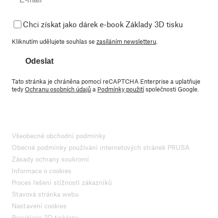
Chci získat jako dárek e-book Základy 3D tisku
Kliknutím udělujete souhlas se
zasíláním newsletteru
.
Odeslat
Tato stránka je chráněna pomocí reCAPTCHA Enterprise a uplatňuje
tedy
Ochranu osobních údajů
a
Podmínky použití
společnosti Google.
Všeobecné obchodní podmínky
Obecné podmínky používání internetových stránek PRUSA
Zásady ochrany soukromí
Informace o cookies
Proces řešení stížností zákazníků
Stavová stránka webu
Nastavení cookies
Recyklace 3D tiskárny