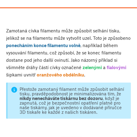
Zamotaná cívka filamentu může způsobit selhání tisku,
jelikož se na filamentu může vytvořit uzel. Toto je způsobeno
ponecháním konce filamentu volně
, například během
vysouvání filamentu, což způsobí, že se konec filamentu
dostane pod jeho další ovinutí. Jako názorný příklad si
všimněte dráhy částí cívky označené
zelenými
a
fialovými
šipkami uvnitř
oranžového obdélníku
.
Přestože zamotaný filament může způsobit selhání
tisku, pravděpodobnost je minimalizována tím, že
nikdy nenecháváte tiskárnu bez dozoru
, když je
zapnutá, což je bezpečnostní opatření platné pro
naše tiskárny, jak je uvedeno v dodávané příručce
3D tiskaře ke každé z našich tiskáren.