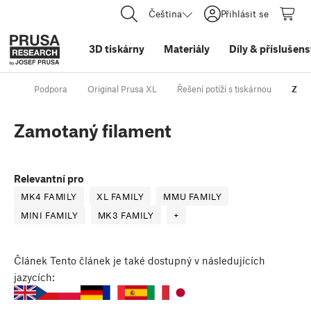
Čeština
Přihlásit se
3D tiskárny
Materiály
Díly
&
příslušens
Podpora
Original Prusa XL
Řešení potíží s tiskárnou
Zamo
Zamotaný filament
Relevantní pro
MK4 FAMILY
XL FAMILY
MMU FAMILY
MINI FAMILY
MK3 FAMILY
+
Článek
Tento článek je také dostupný v následujících
jazycích: