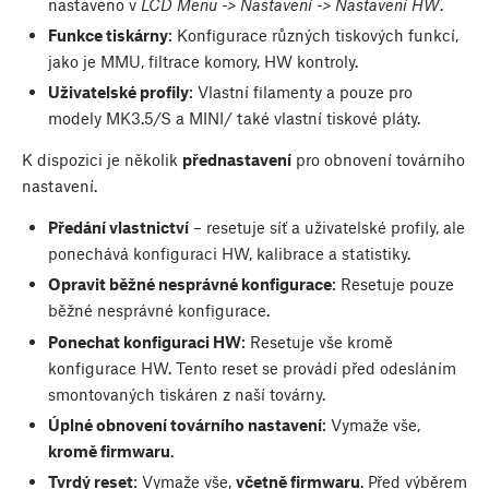
nastaveno v
LCD Menu -> Nastavení -> Nastavení HW
.
Funkce tiskárny
: Konfigurace různých tiskových funkcí,
jako je MMU, filtrace komory, HW kontroly.
Uživatelské profily
: Vlastní filamenty a pouze pro
modely MK3.5/S a MINI/ také vlastní tiskové pláty.
K dispozici je několik
přednastavení
pro obnovení továrního
nastavení.
Předání vlastnictví
– resetuje síť a uživatelské profily, ale
ponechává konfiguraci HW, kalibrace a statistiky.
Opravit běžné nesprávné konfigurace
: Resetuje pouze
běžné nesprávné konfigurace.
Ponechat konfiguraci HW
: Resetuje vše kromě
konfigurace HW. Tento reset se provádí před odesláním
smontovaných tiskáren z naší továrny.
Úplné obnovení továrního nastavení
: Vymaže vše,
kromě firmwaru
.
Tvrdý reset
: Vymaže vše,
včetně firmwaru
. Před výběrem