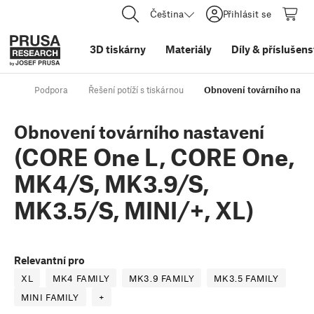
Čeština
Přihlásit se
3D tiskárny
Materiály
Díly
&
příslušens
Podpora
Řešení potíží s tiskárnou
Obnovení továrního nast
Obnovení továrního nastavení
(CORE One L, CORE One,
MK4/S, MK3.9/S,
MK3.5/S, MINI/+, XL)
Relevantní pro
XL
MK4 FAMILY
MK3.9 FAMILY
MK3.5 FAMILY
MINI FAMILY
+