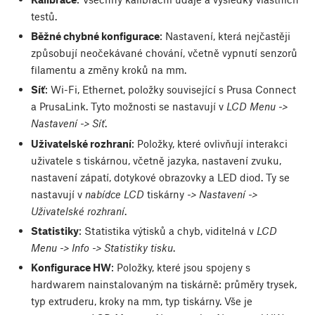
testů.
Běžné chybné konfigurace
: Nastavení, která nejčastěji
způsobují neočekávané chování, včetně vypnutí senzorů
filamentu a změny kroků na mm.
Síť
: Wi-Fi, Ethernet, položky související s Prusa Connect
a PrusaLink. Tyto možnosti se nastavují v
LCD Menu ->
Nastavení -> Síť
.
Uživatelské rozhraní
: Položky, které ovlivňují interakci
uživatele s tiskárnou, včetně jazyka, nastavení zvuku,
nastavení zápatí, dotykové obrazovky a LED diod. Ty se
nastavují v
nabídce LCD
tiskárny
-> Nastavení ->
Uživatelské rozhraní
.
Statistiky
: Statistika výtisků a chyb, viditelná v
LCD
Menu -> Info -> Statistiky tisku
.
Konfigurace HW
: Položky, které jsou spojeny s
hardwarem nainstalovaným na tiskárně: průměry trysek,
typ extruderu, kroky na mm, typ tiskárny. Vše je