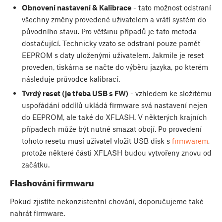
Obnovení nastavení & Kalibrace
- tato možnost odstraní
všechny změny provedené uživatelem a vrátí systém do
původního stavu. Pro většinu případů je tato metoda
dostačující. Technicky vzato se odstraní pouze paměť
EEPROM s daty uloženými uživatelem. Jakmile je reset
proveden, tiskárna se načte do výběru jazyka, po kterém
následuje průvodce kalibrací.
Tvrdý reset (je třeba USB s FW)
- vzhledem ke složitému
uspořádání oddílů ukládá firmware svá nastavení nejen
do EEPROM, ale také do XFLASH. V některých krajních
případech může být nutné smazat obojí. Po provedení
tohoto resetu musí uživatel vložit USB disk s
firmwarem
,
protože některé části XFLASH budou vytvořeny znovu od
začátku.
Flashování firmwaru
Pokud zjistíte nekonzistentní chování, doporučujeme také
nahrát firmware.