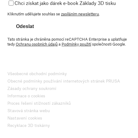
Chci získat jako dárek e-book Základy 3D tisku
Kliknutím udělujete souhlas se
zasíláním newsletteru
.
Odeslat
Tato stránka je chráněna pomocí reCAPTCHA Enterprise a uplatňuje
tedy
Ochranu osobních údajů
a
Podmínky použití
společnosti Google.
Všeobecné obchodní podmínky
Obecné podmínky používání internetových stránek PRUSA
Zásady ochrany soukromí
Informace o cookies
Proces řešení stížností zákazníků
Stavová stránka webu
Nastavení cookies
Recyklace 3D tiskárny