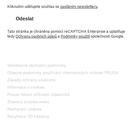
Kliknutím udělujete souhlas se
zasíláním newsletteru
.
Odeslat
Tato stránka je chráněna pomocí reCAPTCHA Enterprise a uplatňuje
tedy
Ochranu osobních údajů
a
Podmínky použití
společnosti Google.
Všeobecné obchodní podmínky
Obecné podmínky používání internetových stránek PRUSA
Zásady ochrany soukromí
Informace o cookies
Proces řešení stížností zákazníků
Stavová stránka webu
Nastavení cookies
Recyklace 3D tiskárny