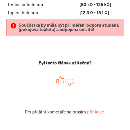
Termistor hotendu
[80 kΩ - 125 kΩ]
Topení hotendu
[12.3 Ω - 15.1 Ω]
Součástka by měla být při měření odporu studená
(pokojová teplota) a odpojená od sítě!
Byl tento článek užitečný?
Pro přidání kometáře se prosím
přihlaste