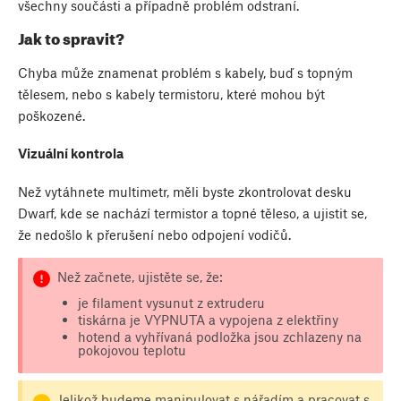
všechny součásti a případně problém odstraní.
Jak to spravit?
Chyba může znamenat problém s kabely, buď s topným
tělesem, nebo s kabely termistoru, které mohou být
poškozené.
Vizuální kontrola
Než vytáhnete multimetr, měli byste zkontrolovat desku
Dwarf, kde se nachází termistor a topné těleso, a ujistit se,
že nedošlo k přerušení nebo odpojení vodičů.
Než začnete, ujistěte se, že:
je filament vysunut z extruderu
tiskárna je VYPNUTA a vypojena z elektřiny
hotend a vyhřívaná podložka jsou zchlazeny na
pokojovou teplotu
Jelikož budeme manipulovat s nářadím a pracovat s