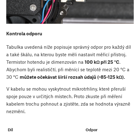
Kontrola odporu
Tabulka uvedená níže popisuje správný odpor pro každý díl
a také škálu, na kterou byste měli nastavit měřicí přístroj.
Termistor hotendu je dimenzován na
100 kΩ při 25 °C
.
Abychom byli realističtí, při měnící se teplotě mezi 20 °C a
30 °C
můžete očekávat širší rozsah údajů (~85-125 kΩ).
V kabelu se mohou vyskytnout mikrotrhliny, které přeruší
spoje pouze v určitých místech. Proto zkuste při měření
kabelem trochu pohnout a zjistěte, zda se hodnota výrazně
nezmění.
Díl
Odpor