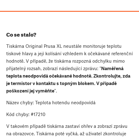
Co se stalo?
Tiskárna Original Prusa XL neustále monitoruje teplotu
tiskové hlavy a její kolísání vzhledem k očekávané referenční
hodnotě. V případě, že tiskárna rozpozná odchylku mimo
přijatelný rozsah, zobrazí následující zprávu: "
Naměřená
teplota neodpovídá očekávané hodnotě. Zkontrolujte, zda
je termistor v kontaktu s topným blokem. V případě
poškození jej vyměňte
".
Název chyby: Teplota hotendu neodpovídá
Kód chyby: #17210
V takovém případě tiskárna zastaví ohřev a zobrazí zprávu
na obrazovce. Tiskárna poté vyčká, až uživatel zkontroluje