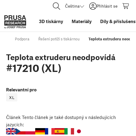
Čeština
Přihlásit se
3D tiskárny
Materiály
Díly
&
příslušens
Podpora
Řešení potíží s tiskárnou
Teplota extruderu neodpo
Teplota extruderu neodpovídá
#17210 (XL)
Relevantní pro
XL
Článek
Tento článek je také dostupný v následujících
jazycích: