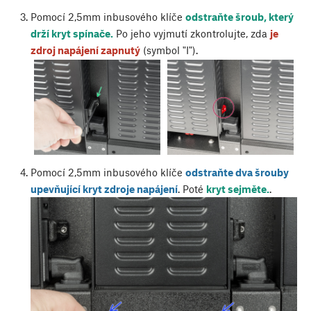
Pomocí 2,5mm inbusového klíče
odstraňte šroub, který
drží kryt spínače.
Po jeho vyjmutí zkontrolujte, zda
je
zdroj napájení zapnutý
(symbol "I").
Pomocí 2,5mm inbusového klíče
odstraňte dva šrouby
upevňující kryt zdroje napájení
. Poté
kryt sejměte.
.