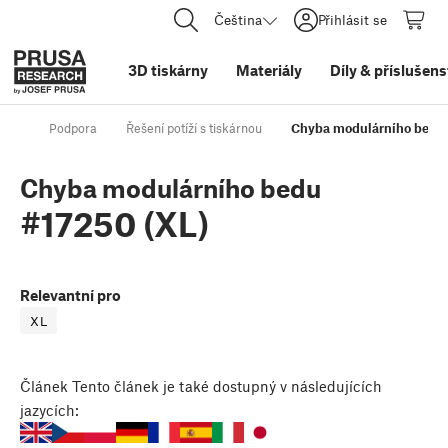
Čeština
Přihlásit se
3D tiskárny
Materiály
Díly
&
příslušens
Podpora
Řešení potíží s tiskárnou
Chyba modulárního bedu 
Chyba modulárního bedu
#17250 (XL)
Relevantní pro
XL
Článek
Tento článek je také dostupný v následujících
jazycích: