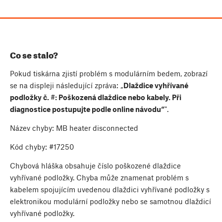
Co se stalo?
Pokud tiskárna zjistí problém s modulárním bedem, zobrazí
se na displeji následující zpráva: „
Dlaždice vyhřívané
podložky č. #: Poškozená dlaždice nebo kabely. Při
diagnostice postupujte podle online návodu“
".
Název chyby: MB heater disconnected
Kód chyby: #17250
Chybová hláška obsahuje číslo poškozené dlaždice
vyhřívané podložky. Chyba může znamenat problém s
kabelem spojujícím uvedenou dlaždici vyhřívané podložky s
elektronikou modulární podložky nebo se samotnou dlaždicí
vyhřívané podložky.