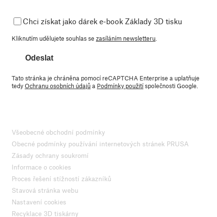
Chci získat jako dárek e-book Základy 3D tisku
Kliknutím udělujete souhlas se
zasíláním newsletteru
.
Odeslat
Tato stránka je chráněna pomocí reCAPTCHA Enterprise a uplatňuje
tedy
Ochranu osobních údajů
a
Podmínky použití
společnosti Google.
Všeobecné obchodní podmínky
Obecné podmínky používání internetových stránek PRUSA
Zásady ochrany soukromí
Informace o cookies
Proces řešení stížností zákazníků
Stavová stránka webu
Nastavení cookies
Recyklace 3D tiskárny