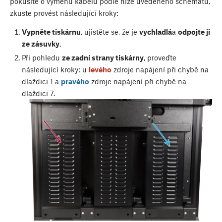
pokusíte o výměnu kabelů podle níže uvedeného schématu,
zkuste provést následující kroky:
Vypněte tiskárnu
, ujistěte se, že je
vychladlá
a
odpojte ji
ze zásuvky
.
Při pohledu
ze zadní strany tiskárny
, proveďte
následující kroky: u
levého
zdroje napájení při chybě na
dlaždici 1 a
pravého
zdroje napájení při chybě na
dlaždici 7.