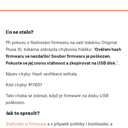
Co se stalo?
Při pokusu o flashování firmwaru na vaší tiskárnu Original
Prusa XL tiskárna zobrazila chybovou hlášku: "
Ověření hash
firmwaru se nezdařilo! Soubor firmwaru je poškozen.
Pokuste se jej znovu stáhnout a zkopírovat na USB disk.
".
Název chyby: Hash verifikace selhala
Kód chyby: #17607
Tato chyba se zobrazí, když je firmware na disku USB
poškozen.
Jak to spravit?
Stáhněte si firmware
a v případě potřeby i bootloader, a