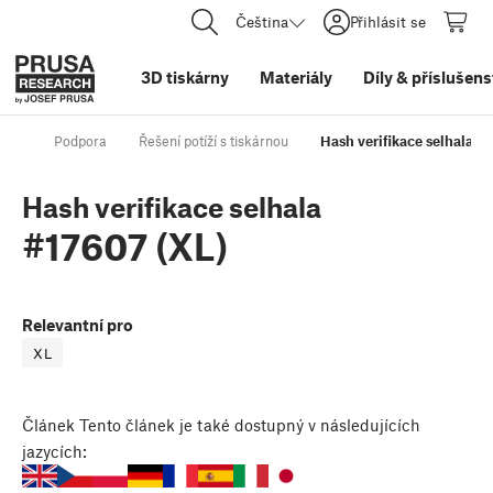
Čeština
Přihlásit se
3D tiskárny
Materiály
Díly
&
příslušens
Podpora
Řešení potíží s tiskárnou
Hash verifikace selhala #
Hash verifikace selhala
#17607 (XL)
Relevantní pro
XL
Článek
Tento článek je také dostupný v následujících
jazycích: