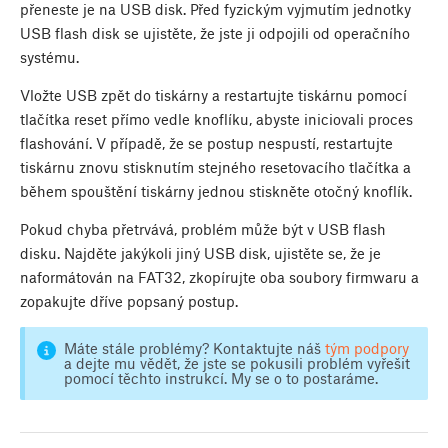
přeneste je na USB disk. Před fyzickým vyjmutím jednotky
USB flash disk se ujistěte, že jste ji odpojili od operačního
systému.
Vložte USB zpět do tiskárny a restartujte tiskárnu pomocí
tlačítka reset přímo vedle knoflíku, abyste iniciovali proces
flashování. V případě, že se postup nespustí, restartujte
tiskárnu znovu stisknutím stejného resetovacího tlačítka a
během spouštění tiskárny jednou stiskněte otočný knoflík.
Pokud chyba přetrvává, problém může být v USB flash
disku. Najděte jakýkoli jiný USB disk, ujistěte se, že je
naformátován na FAT32, zkopírujte oba soubory firmwaru a
zopakujte dříve popsaný postup.
Máte stále problémy? Kontaktujte náš
tým podpory
a dejte mu vědět, že jste se pokusili problém vyřešit
pomocí těchto instrukcí. My se o to postaráme.