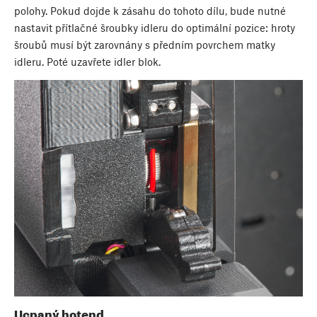
polohy. Pokud dojde k zásahu do tohoto dílu, bude nutné
nastavit přítlačné šroubky idleru do optimální pozice: hroty
šroubů musí být zarovnány s předním povrchem matky
idleru. Poté uzavřete idler blok.
Ucpaný hotend