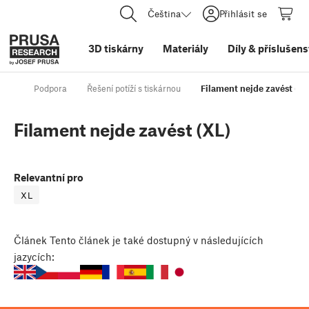
Čeština
Přihlásit se
3D tiskárny
Materiály
Díly
&
příslušens
Podpora
Řešení potíží s tiskárnou
Filament nejde zavést (XL
Filament nejde zavést (XL)
Relevantní pro
XL
Článek
Tento článek je také dostupný v následujících
jazycích: