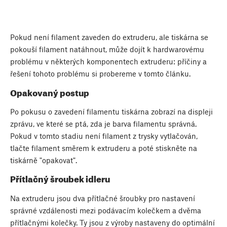
Pokud není filament zaveden do extruderu, ale tiskárna se
pokouší filament natáhnout, může dojít k hardwarovému
problému v některých komponentech extruderu: příčiny a
řešení tohoto problému si probereme v tomto článku.
Opakovaný postup
Po pokusu o zavedení filamentu tiskárna zobrazí na displeji
zprávu, ve které se ptá, zda je barva filamentu správná.
Pokud v tomto stadiu není filament z trysky vytlačován,
tlačte filament směrem k extruderu a poté stiskněte na
tiskárně "opakovat".
Přítlačný šroubek idleru
Na extruderu jsou dva přítlačné šroubky pro nastavení
správné vzdálenosti mezi podávacím kolečkem a dvěma
přítlačnými kolečky. Ty jsou z výroby nastaveny do optimální