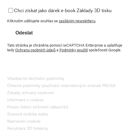
Chci získat jako dárek e-book Základy 3D tisku
Kliknutím udělujete souhlas se
zasíláním newsletteru
.
Odeslat
Tato stránka je chráněna pomocí reCAPTCHA Enterprise a uplatňuje
tedy
Ochranu osobních údajů
a
Podmínky použití
společnosti Google.
Všeobecné obchodní podmínky
Obecné podmínky používání internetových stránek PRUSA
Zásady ochrany soukromí
Informace o cookies
Proces řešení stížností zákazníků
Stavová stránka webu
Nastavení cookies
Recyklace 3D tiskárny