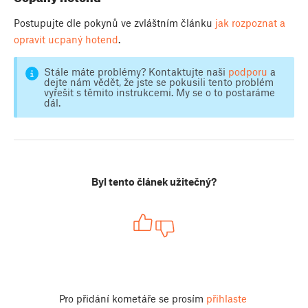
Postupujte dle pokynů ve zvláštním článku
jak rozpoznat a
opravit ucpaný hotend
.
Stále máte problémy? Kontaktujte naši
podporu
a
dejte nám vědět, že jste se pokusili tento problém
vyřešit s těmito instrukcemi. My se o to postaráme
dál.
Byl tento článek užitečný?
Pro přidání kometáře se prosím
přihlaste